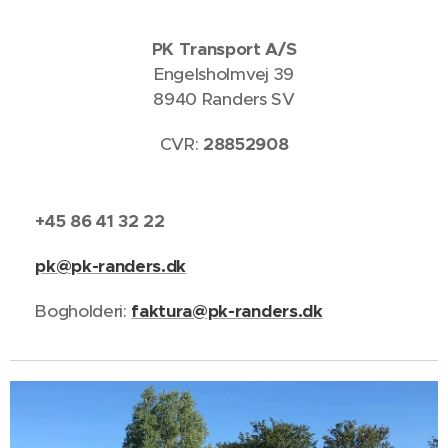
PK Transport A/S
Engelsholmvej 39
8940 Randers SV
CVR:
28852908
📞
+45 86 41 32 22
✉️
pk@pk-randers.dk
📧 Bogholderi:
faktura@pk-randers.dk