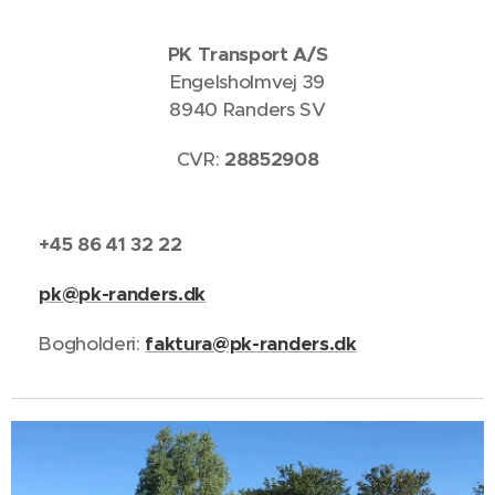
PK Transport A/S
Engelsholmvej 39
8940 Randers SV
CVR:
28852908
📞
+45 86 41 32 22
✉️
pk@pk-randers.dk
📧 Bogholderi:
faktura@pk-randers.dk